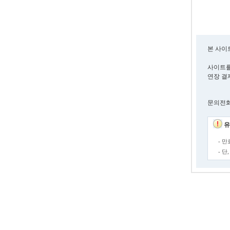
본 사이
사이트를
연장 결
문의전화. 0
유
- 
- 