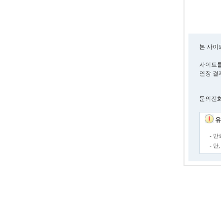
본 사이
사이트를
연장 결
문의전화. 0
유
- 
- 